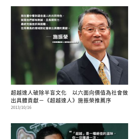
超越達人破除半盲文化 以六面向價值為社會做
出具體貢獻－《超越達人》施振榮推薦序
2013/10/16