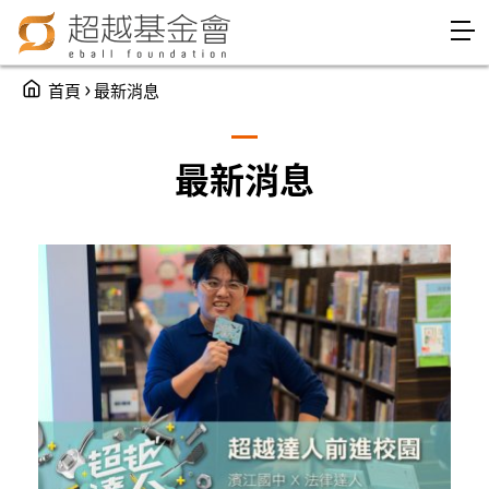
Jump to Main content
Jump to Navigation
You are here
›
首頁
最新消息
最新消息