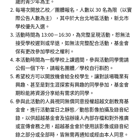
歲的青少年為主。
每場次開放乙校／團體報名，人數以 30 名為限（以實
際公告人數為主），其中於大台北地區活動，
新北市
學校優先入選。
活動時間為 13:00－16:30，為完整呈現活動，恕無法
接受學校遲到或早退，如無法完整配合活動，基金會
保有更改參加學校之權利。
本活動時間為一般學校上課週間，參與活動同學需請
公假一個下午，請報名團體／學校自行斟酌。
希望校方可以開放機會給全校學生，讓對該場職業有
興趣、甚至是對生涯探索有興趣的同學參加，基金會
期盼能將資源分享給有需求的同學。
參與此活動的人員視同無償同意授權超越文創教育基
金會，進行活動當日之靜態／動態影像拍攝及錄音紀
錄，以供超越基金會及協辦達人內部存檔和對外推廣
或宣傳會務之用，超越基金會於使用該影像或錄音紀
錄之部分或全部時，皆無需再通知或經由本人同意。