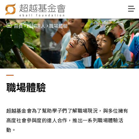
Jump to Main content
Jump to Navigation
›
›
首頁
超越達人
職場體驗
You are here
職場體驗
超越基金會為了幫助學子們了解職場現況，與多位擁有
高度社會參與度的達人合作，推出一系列職場體驗活
動。