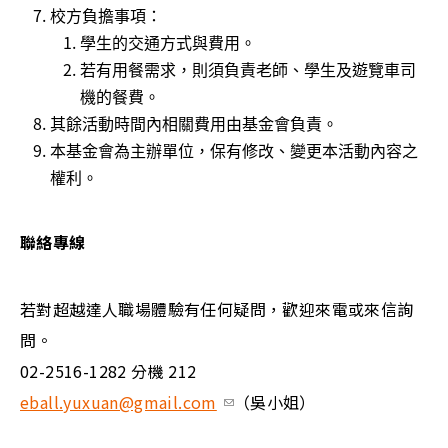
校方負擔事項：
學生的交通方式與費用。
若有用餐需求，則須負責老師、學生及遊覽車司
機的餐費。
其餘活動時間內相關費用由基金會負責。
本基金會為主辦單位，保有修改、變更本活動內容之
權利。
聯絡專線
若對超越達人職場體驗有任何疑問，歡迎來電或來信詢
問。
02-2516-1282
分機 212
(link sends e-mail)
eball.yuxuan@gmail.com
（吳小姐）