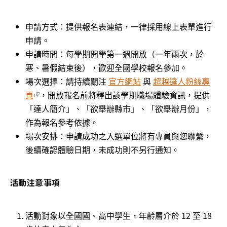
申請方式：提供報名表連結，一律採用線上表單進行
申請。
申請時間：每學期開學第一週開放（一年兩次，於
寒、暑假結束後），歡迎全國學校報名參加。
場次選擇：請持續關注
官方網站
與
超越達人粉絲專
頁
(link is external)
，開放報名前將釋出該學期職場體驗資訊，提供
「達人簡介」、「欲舉辦縣市」、「欲舉辦月份」，
作為報名參考依據。
場次安排：申請成功之入選單位將有專員與您聯繫，
後續確認體驗日期，未成功則不另行通知。
活動注意事項
活動對象以全國國、高中學生，年齡層介於 12 至 18