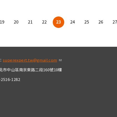
19
20
21
22
23
24
25
26
2
：
superexpert.tw@gmail.com
(link sends e-mai
l)
北市中山區南京東路二段160號10樓
2516-1282