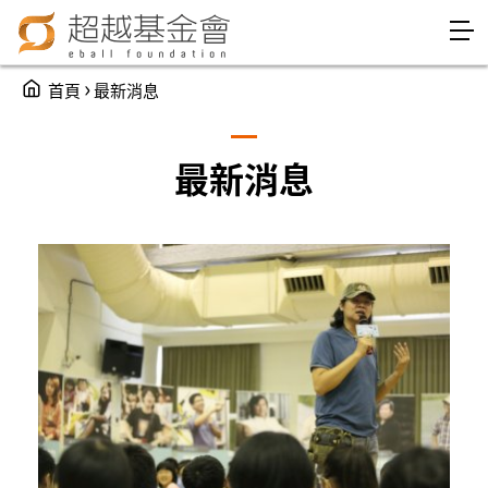
Jump to Main content
Jump to Navigation
You are here
›
首頁
最新消息
最新消息