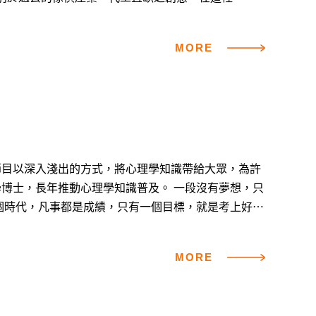
淪落於削價競爭的惡性循環，而是加入品牌的概念，用
一件困難的
MORE
兼顧品質、價錢、功能。」...
這檔節目以深入淺出的方式，將心理學知識帶給大眾，為許
推動心理學知識普及。 一段沒有夢想，只
當時的孩子，都只被教導一個觀念 ── 讀書才會有
MORE
臨選擇學校的難題，「...