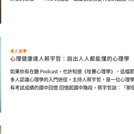
而代之的是透過不斷嘗試，賦予老字號工廠新價值，不再
美學與電子商務的行銷手法，去對抗這個令人難以喘息的社會。 蔡適宇說：「在現今社會，買房變成
事情，在房貸的龐大壓力下，首購族在傢俱選購上，往往想要
達人故事
心理健康達人蔡宇哲：說出人人都能懂的心理學
如果你有在聽 Podcast，也許知道《哇賽心理學》，
多人認識心理學的入門途徑。主持人蔡宇哲，是一位心理學博士，長年
有考試成績的國中回憶 回憶起國中階段，蔡宇哲說：「那個時代，凡事都是成績，只有一個目標，就是考上好一
點的學校。」對未來沒有具體目標，也沒有機會發展興趣，
前途。 然而，單調的日子讓蔡宇哲開始反思填鴨式教育的侷限，成為他日後追求多元可能性的起點。 在辯論中
討論議題，在議題中發現興趣 國中畢業，蔡宇哲面