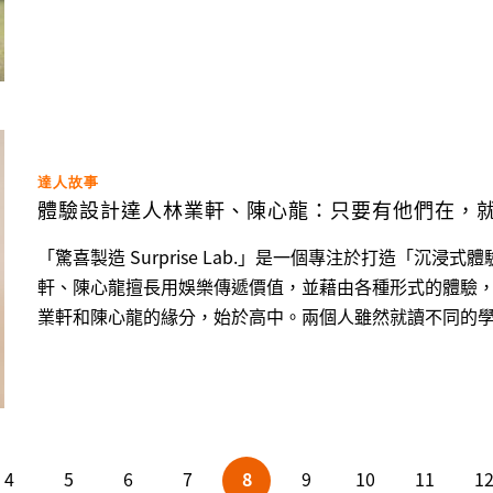
家的狗也愛跟著陳俊杰。「我會帶著狗一起去游泳，所以
對於訓犬的啟蒙，也和鄰居脫不了關係。「鄰居家的狗狗
這些景象大大震撼了陳俊杰，也讓他開始緊黏著鄰居學習，甚
達人故事
體驗設計達人林業軒、陳心龍：只要有他們在，
「驚喜製造 Surprise Lab.」是一個專注於打造「沉
軒、陳心龍擅長用娛樂傳遞價值，並藉由各種形式的體驗，挖掘生活中的小驚喜
業軒和陳心龍的緣分，始於高中。兩個人雖然就讀不同的
流，假日練舞的時候也很常碰到。」 大學時，由於當時升學主義風氣盛行，在選擇上仍是「考好成績、選好學
校」，最後，林業軒選讀農業經濟。「高中的時候通常都
好在讀了四年之後，林業軒發現自己滿喜歡農業經濟的，「..
4
5
6
7
8
9
10
11
1