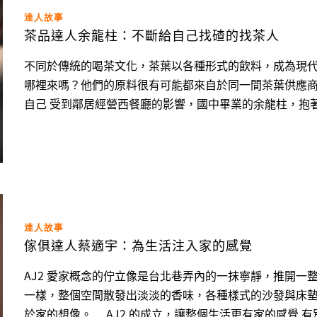
達人故事
茶品達人余龍柱：不斷給自己找碴的找茶人
不同於傳統的喝茶文化，茶葉以各種形式的飲料，成為現
哪裡來嗎？他們的原料很有可能都來自於同一間茶葉供應商 ── 東爵企業。 一路以來
自己 受到鄰居經營西餐廳的影響，國中畢業的余龍柱，抱著對廚師的憧憬放棄高中學業，跟著師傅到台中學習餐
飲。回想起當時的情景，雖然工作時間長且辛苦，但他相
求自己，而這份堅持對他未來的創業之路帶來了很大的影響。 在一次工作調動中，余龍柱有機會進到負責
部門，因為工作上長時間接觸咖啡、茶葉，余龍柱發現，自己
達人故事
傢俱達人蔡適宇：為生活注入家的感覺
AJ2 愛家概念的佇立像是台北巷弄內的一抹寧靜，推開
一樣，整個空間散發出淡淡的香味，各種樣式的沙發與床
於家的想像。 AJ2 的成立，讓整個生活更有家的感覺 有別於過去的傢俱產業，代工且缺乏創意，在這裡，取