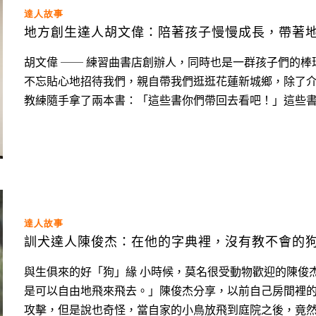
達人故事
地方創生達人胡文偉：陪著孩子慢慢成長，帶著
胡文偉 ── 練習曲書店創辦人，同時也是一群孩子們的
不忘貼心地招待我們，親自帶我們逛逛花蓮新城鄉，除了
教練隨手拿了兩本書：「這些書你們帶回去看吧！」這些書，就是新城鄉發
文偉在移居花蓮前，是正港的台南人，小時候在南部求學
說：「那時候就想趕快長大，學會怎麼賺錢。」或許是因
高中那
達人故事
訓犬達人陳俊杰：在他的字典裡，沒有教不會的
與生俱來的好「狗」緣 小時候，莫名很受動物歡迎的陳俊杰，除了養狗也養鳥，「我們家的鳥不是養在籠子，而
是可以自由地飛來飛去。」陳俊杰分享，以前自己房間裡的蚊
攻擊，但是說也奇怪，當自家的小鳥放飛到庭院之後，竟然都會再飛回來。 不只和自