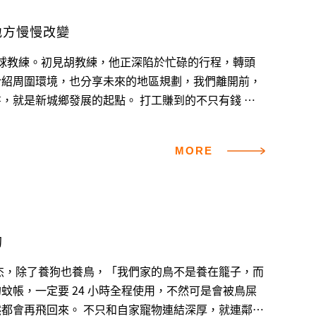
地方慢慢改變
棒球教練。初見胡教練，他正深陷於忙碌的行程，轉頭
介紹周圍環境，也分享未來的地區規劃，我們離開前，
展的起點。 打工賺到的不只有錢 胡
，對於讀書興趣缺缺，反倒對外面的世界相當好奇，他
為當時資訊匱乏，不知道讀書可以做什麼，於是在國、
MORE
段期間，胡文偉接二連三地打工賺取人生經驗。 從唱片卡帶的業務推銷，到販售汽車零件，...
狗
帳，一定要 24 小時全程使用，不然可是會被鳥屎
家寵物連結深厚，就連鄰居