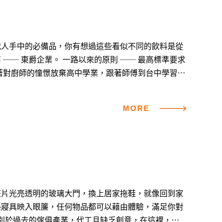
代人手中的必備品，你有想過這些看似不同的飲料是從
的原則 ── 最高標準要求
信「機會是留給肯努力的人」，因此總是以最高標準要
飲品的
MORE
不僅對茶葉的知識有更深入的認識，...
一整片光亮透明的玻璃大門，換上居家拖鞋，就像回到家
墊寢具映入眼簾，任何物品都可以藉由體驗，滿足你對