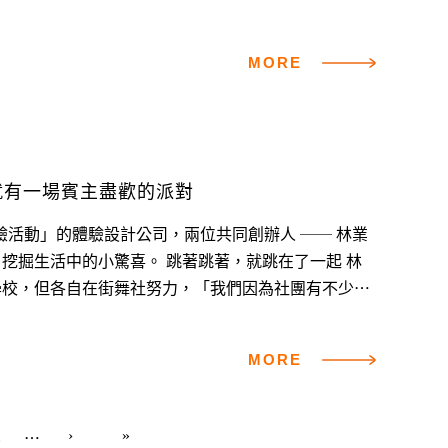
可能有些狗跟我的感情，比跟他們的主人還要好。」而
有受過訓練，主人一叫就會自動跑回來，還會臥倒。」
MORE
至擔任小助手，...
就有一場賓主盡歡的派對
浸式體驗活動」的體驗設計公司，兩位共同創辦人 ── 林業
。 跳著跳著，就跳在了一起 林
學校，但各自在街舞社努力，「我們因為社團有不少交
是用『不擅長』來做選擇，不論是選類組、選科系。」
MORE
.
2
…