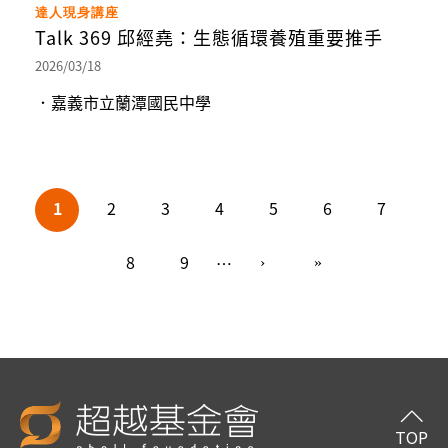
達人現身講座
Talk 369 邱經堯：生態循環養殖重要推手
2026/03/18
．嘉義市立蘭潭國民中學
頁面
1
2
3
4
5
6
7
8
9
…
TOP