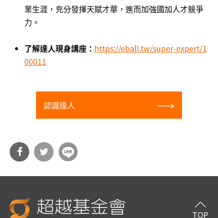
業生涯，充分發揮天賦才華，進而加強國加人才競爭
力。
了解達人現身講座：
https://eball.tw/super-expert/1
00011
認識達人
分享
分享
到Fa
到T
cebo
witt
TOP