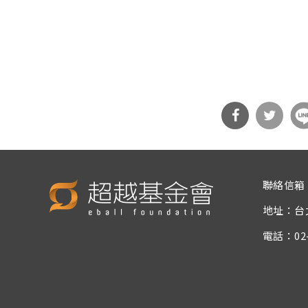
分享
分享
到Fa
到T
聯絡信箱
cebo
witt
地址：台
ok
er
電話：02-