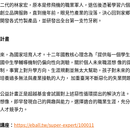
二代的林家宏，原本是修飛機的職業軍人，退伍後憑著學習六個
創立品牌服飾，直到幾年前，眼見竹產業的沒落，決心回到家鄉
開發各式竹製產品，並研發出全台第一支竹牙刷。
計畫
來，為國家培育人才。十二年國教核心理念為「提供每一個學生
國中生學輔導機制仍偏向性向測驗，關於個人未來職涯想 像的
制，事實上對升學方向、生涯規劃並無太大幫助，孩子對未來的
培養過多無法與產業接軌的人力， 加重臺灣不斷惡化的失業問
公益計畫正是超越基金會試圖對上述惡性循環提出的解決方法。
想像，即早發現自己的興趣與能力，選擇適合的職業生涯，充分
人才競爭力。
講座：
https://eball.tw/super-expert/100011