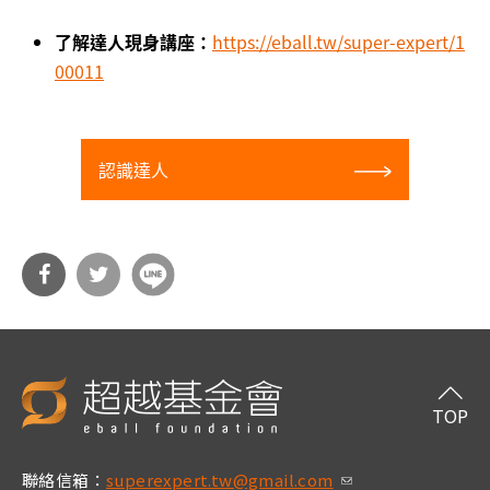
了解達人現身講座：
https://eball.tw/super-expert/1
00011
認識達人
分享
分享
到Fa
到T
cebo
witt
TOP
ok
er
聯絡信箱：
superexpert.tw@gmail.com
(link sends e-m