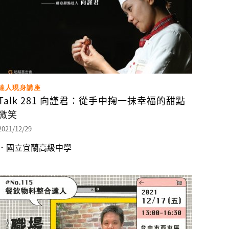
達人現身講座
Talk 281 向謹君：從手中掬一抹幸福的甜點
微笑
2021/12/29
．國立宜蘭高級中學