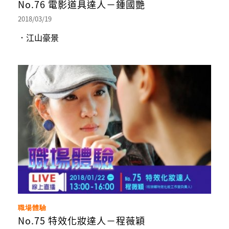
No.76 電影道具達人－鍾國艷
2018/03/19
．江山豪景
職場體驗
No.75 特效化妝達人－程薇穎