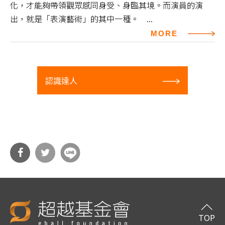
化，才能夠帶領觀眾感同身受、身臨其境。而演員的演
出，就是「表演藝術」的其中一種。 ...
MORE
認識達人
分享
分享
到Fa
到T
cebo
witt
TOP