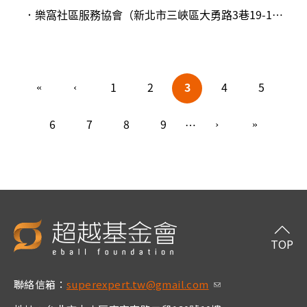
．樂窩社區服務協會（新北市三峽區大勇路3巷19-1號2樓）
頁面
1
2
3
4
5
6
7
8
9
…
TOP
聯絡信箱：
superexpert.tw@gmail.com
(link sends e-m
ail)