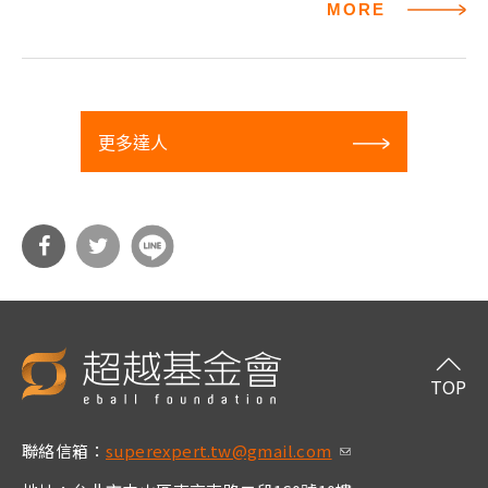
MORE
更多達人
分享
分享
到Fa
到T
cebo
witt
TOP
ok
er
聯絡信箱：
superexpert.tw@gmail.com
(link sends e-m
ail)