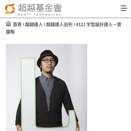
Jump to Main content
Jump to Navigation
You are here
›
›
›
首頁
超越達人
超越達人出列
#121 字型設計達人－曾
國榕