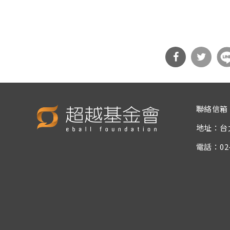
分享
分享
到Fa
到T
聯絡信箱
cebo
witt
地址：台
ok
er
電話：02-