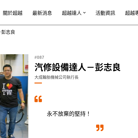
Jump to Main content
Jump to Navigation
關於超越
最新消息
超越達人
活動資訊
超越
－彭志良
087
汽修設備達人－彭志良
大成輪胎機械公司執行長
永不放棄的堅持！