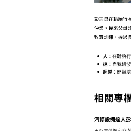
彭志良在輪胎行
仲業。後來父母
教育訓練，透過
人：
在輪胎行
達：
自我研發
超越：
開辦培
相關專
汽修設備達人彭
出外闖蕩鬧家庭革