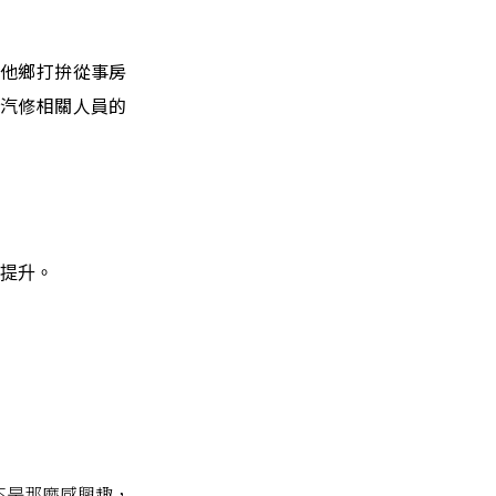
赴他鄉打拚從事房
養汽修相關人員的
提升。
不是那麼感興趣，