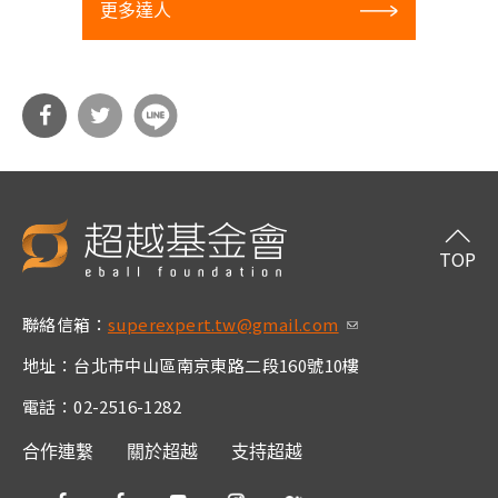
更多達人
分享
分享
到Fa
到T
cebo
witt
TOP
ok
er
聯絡信箱：
superexpert.tw@gmail.com
(link sends e-m
ail)
地址：台北市中山區南京東路二段160號10樓
電話：02-2516-1282
合作連繫
關於超越
支持超越