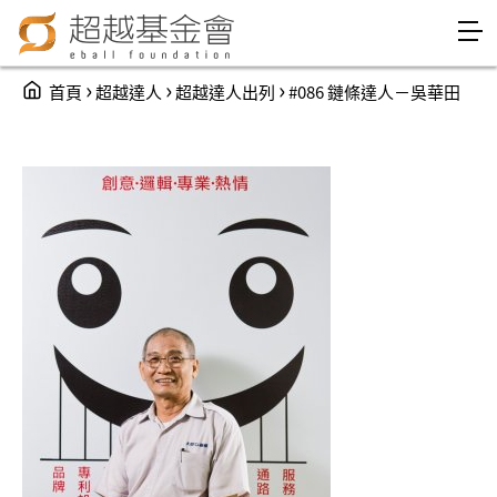
Jump to Main content
Jump to Navigation
You are here
›
›
›
首頁
超越達人
超越達人出列
#086 鏈條達人－吳華田