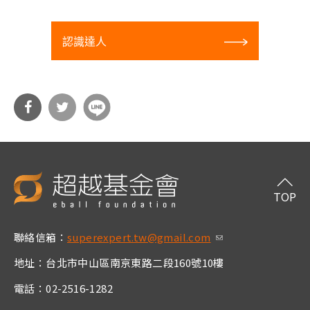
認識達人
分享
分享
到Fa
到T
cebo
witt
TOP
ok
er
聯絡信箱：
superexpert.tw@gmail.com
(link sends e-m
ail)
地址：台北市中山區南京東路二段160號10樓
電話：02-2516-1282