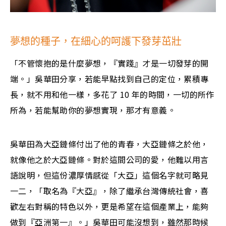
夢想的種子，在細心的呵護下發芽茁壯
「不管懷抱的是什麼夢想，『實踐』才是一切發芽的開
端。」吳華田分享，若能早點找到自己的定位，累積專
長，就不用和他一樣，多花了 10 年的時間，一切的所作
所為，若能幫助你的夢想實現，那才有意義。
吳華田為大亞鏈條付出了他的青春，大亞鏈條之於他，
就像他之於大亞鏈條。對於這間公司的愛，他難以用言
語說明，但這份濃厚情感從「大亞」這個名字就可略見
一二，「取名為『大亞』，除了繼承台灣傳統社會，喜
歡左右對稱的特色以外，更是希望在這個產業上，能夠
做到『亞洲第一』。」吳華田可能沒想到，雖然那時候