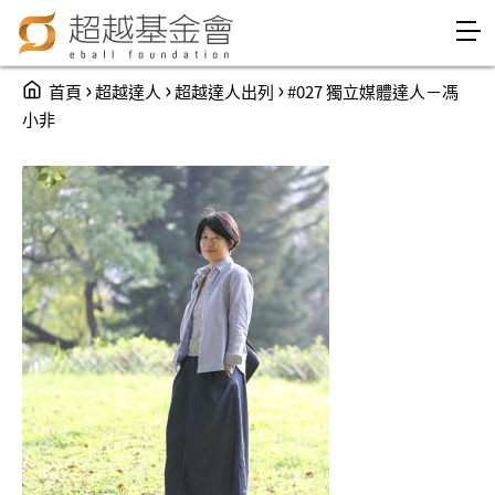
Jump to Main content
Jump to Navigation
You are here
›
›
›
首頁
超越達人
超越達人出列
#027 獨立媒體達人－馮
小非