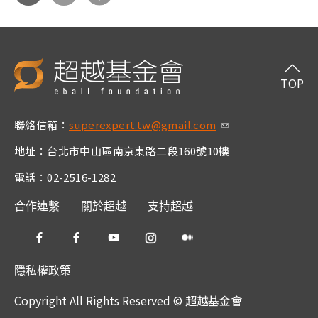
分享
分享
到Fa
到T
cebo
witt
TOP
ok
er
聯絡信箱：
superexpert.tw@gmail.com
(link sends e-m
ail)
地址：台北市中山區南京東路二段160號10樓
電話：02-2516-1282
合作連繫
關於超越
支持超越
隱私權政策
Copyright All Rights Reserved © 超越基金會