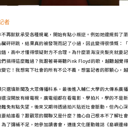
記者
非不再默默承受各種規範，開始有點小叛逆。例如她違規剪了
心臟砰砰跳，結果真的被發現而記了小過，因此變得很憤慨：
的錯，高中才懂得懷疑對方不合理。為什麼瀏海沒夾髮夾就要
們搞得這麼難過？我跟著哥哥聽Pink Floyd的歌，越聽越覺
改變它！我想寫下社會的所有不公不義，想當記者的那顆心，
願只選填新聞及大眾傳播科系，最後進入輔仁大學的大傳系廣
時還沒開放有線電視，廣電組都在看電影、學拍片，學的不是
她難免有點失望，後來又期待透過拍片貼近社會脈動，但內心
竟要給誰看？跟觀眾的關聯又是什麼？擔心自己根本不了解社
。為了彌補不足，她參加讀書會，適逢文化運動雜誌《島嶼邊