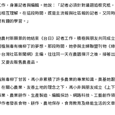
工作，身兼記者與編輯。她說：「記者必須針對議題追根究柢
進相互理解。在這段時間，既是主流報與社區報的記者，又同
很有趣的學習。」
抱農村新願景的她結束《台日》記者工作，積極與朋友共同成
種植無毒有機柳丁的夢想。那段時間，她參與主婦聯盟刊物《
─台灣社區新聞網》主編，往往同一天在農園揮汗之後，接著
，又要去販售農產品。
植無毒柳丁甘苦，馮小非累積了許多農業的專業知識，奠基她
。在關心農業、友善土地的理念之下，馮小非與朋友成立《上
事業、農業耕作、生產製造、編輯採訪、網路科技、工藝創作
界作者發表食物、耕作、農地保存，食育教育及綠能生活的文