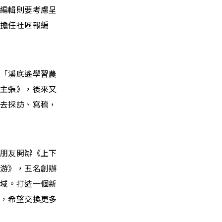
，編輯則要考慮呈
時擔任社區報編
立「溪底遙學習農
綠主張》，後來又
出去採訪、寫稿，
跟朋友開辦《上下
下游》，五名創辦
領域。打造一個新
章，希望交換更多