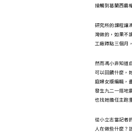
接觸到葛蘭西霸
研究所的課程讓
灣做的，如果不
工廠蹲點三個月
然而馮小非知道
可以回饋什麼，
庭婦女版編輯，
發生九二一搭地
也找她擔任主跑
從小立志當記者
人在做些什麼？