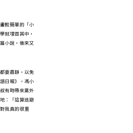
筆畫較簡單的「小
放學就埋首其中，
長篇小說，後來又
家都要肅靜，以免
國語日報》，馮小
叔叔有時帶來黨外
天地：「這算逃避
，對我真的很重