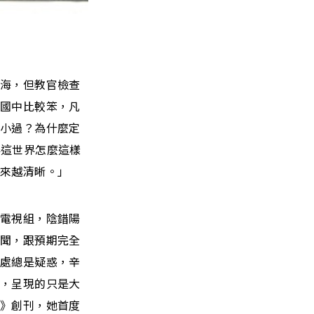
瀏海，但教官檢查
「國中比較笨，凡
記小過？為什麼定
得這世界怎麼這樣
越來越清晰。」
播電視組，陰錯陽
新聞，跟預期完全
深處總是疑惑，辛
會，呈現的只是大
緣》創刊，她首度