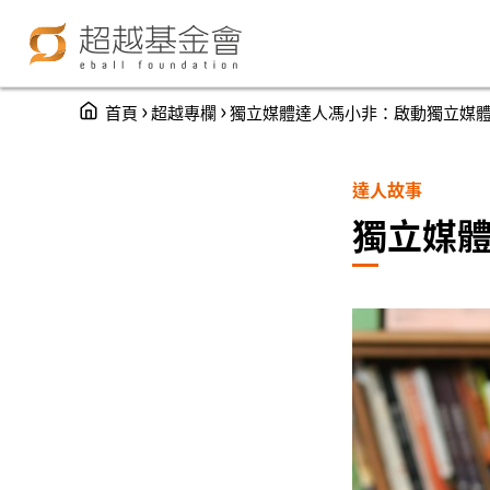
You are here
›
›
首頁
超越專欄
獨立媒體達人馮小非：啟動獨立媒
達人故事
獨立媒