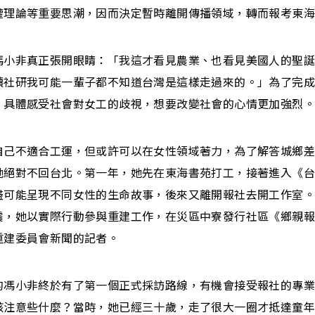
權理論等重要思潮，因而決定暫時離開傳播領域，轉而報考東
馮小非真正張開眼睛：「我這才看見農業、也看見美國人的聖
讀社研我可能一輩子都不知道台灣是這樣走過來的。」為了完
，具體感受社會對女工的歧視，想要改變社會的心情更加強烈。
自己不適合工運，但或許可以在女性領域著力，為了解答城鄉
她絕對不回台北。第一年，她先在東海書苑打工，接著進入《
盡可能呈現不同女性的生命故事，後來又離開報社去開工作室
震，她以實際行動參與重建工作，在災區中寮發行社區《鄉親
重建委員會新聞的記者。
的馮小非終於有了第一個正式採訪路線，有機會接受報社的專
該注意些什麼？當時，她已經三十歲，走了很大一圈才抵達童