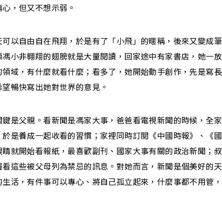
傷心，但又不想示弱。
天可以自由自在飛翔，於是有了「小飛」的暱稱，後來又變成
領馮小非翱翔的翅膀就是大量閱讀，回家途中有家書店，她一
的領域，有什麼就看什麼；看多了，她開始動手創作，先是寫
希望暢快寫出她對世界的意見。
關鍵是父親。看新聞是馮家大事，爸爸看電視新聞的時候，全
，於是養成一起收看的習慣；家裡同時訂閱《中國時報》、《
眼睛就開始看報紙，最喜歡副刊、國家大事有關的政治新聞；
窺看這些被父母列為禁忌的訊息。對她而言，新聞是個美好的
的生活，有件事可以專心、將自己孤立起來，什麼事都不用管