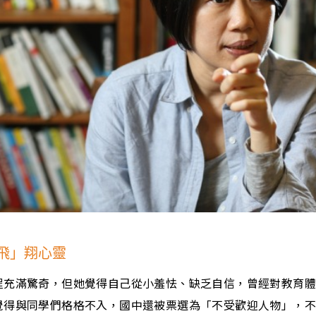
飛」翔心靈
程充滿驚奇，但她覺得自己從小羞怯、缺乏自信，曾經對教育
覺得與同學們格格不入，國中還被票選為「不受歡迎人物」，