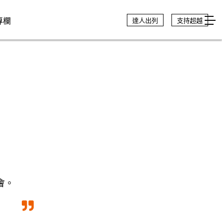
專欄
達人出列
支持超越
會。