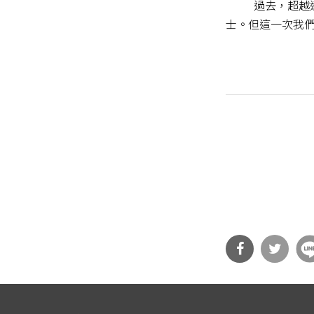
過去，超越達人
士。但這一次我們
分享
分享
到Fa
到T