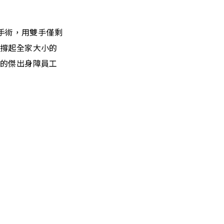
的手術，用雙手僅剩
的撐起全家大小的
發的傑出身障員工