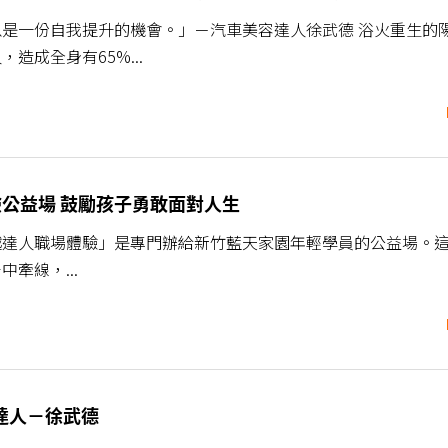
是一份自我提升的機會。」－汽車美容達人徐武德 浴火重生的
造成全身有65%...
體驗公益場 鼓勵孩子勇敢面對人生
越達人職場體驗」是專門辦給新竹藍天家園年輕學員的公益場。
牽線，...
容達人－徐武德