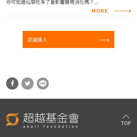
你可知道仙草吃多了會影響腸胃消化嗎？...
MORE
認識達人
分享
分享
到Fa
到T
cebo
witt
TOP
ok
er