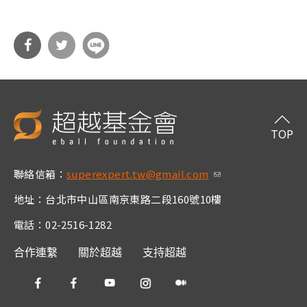
分享
分享
到Fa
到T
cebo
witt
TOP
ok
er
聯絡信箱：
superexpert.tw@gmail.com
(link sends e-m
ail)
地址：台北市中山區南京東路二段160號10樓
電話：02-2516-1282
合作連繫
關於超越
支持超越