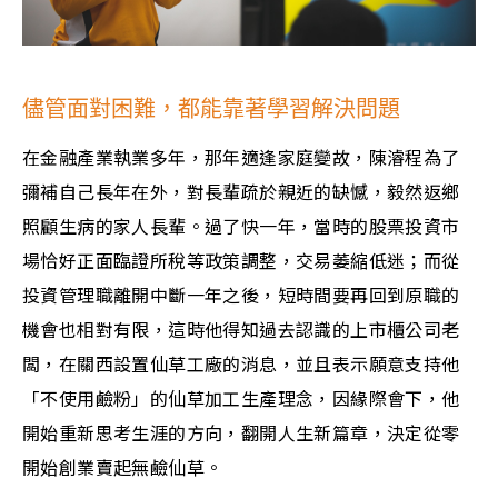
儘管面對困難，都能靠著學習解決問題
在金融產業執業多年，那年適逢家庭變故，陳濬程為了
彌補自己長年在外，對長輩疏於親近的缺憾，毅然返鄉
照顧生病的家人長輩。過了快一年，當時的股票投資市
場恰好正面臨證所稅等政策調整，交易萎縮低迷；而從
投資管理職離開中斷一年之後，短時間要再回到原職的
機會也相對有限，這時他得知過去認識的上市櫃公司老
闆，在關西設置仙草工廠的消息，並且表示願意支持他
「不使用鹼粉」的仙草加工生產理念，因緣際會下，他
開始重新思考生涯的方向，翻開人生新篇章，決定從零
開始創業賣起無鹼仙草。