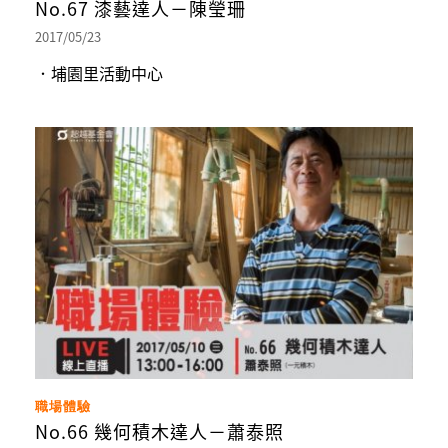
No.67 漆藝達人－陳瑩珊
2017/05/23
．埔園里活動中心
職場體驗
No.66 幾何積木達人－蕭泰照