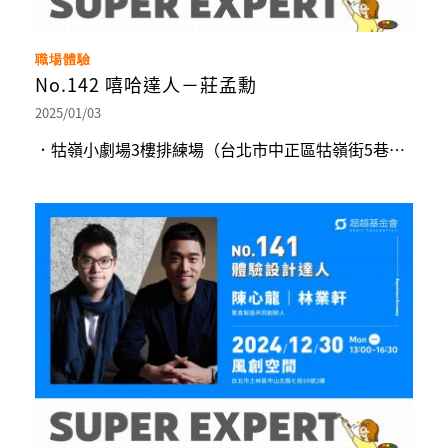
職場體驗
No.142 嘻哈達人－莊孟勳
2025/01/03
．牯嶺小劇場3樓排練場（台北市中正區牯嶺街5巷2號3樓）