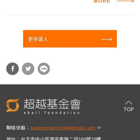
MORE
更多達人
分享
分享
到Fa
到T
cebo
witt
TOP
ok
er
聯絡信箱：
superexpert.tw@gmail.com
(link sends e-m
ail)
地址：台北市中山區南京東路二段160號10樓