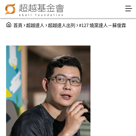
Jump to Main content
Jump to Navigation
You are here
›
›
›
首頁
超越達人
超越達人出列
#127 燒窯達人－蘇俊霖