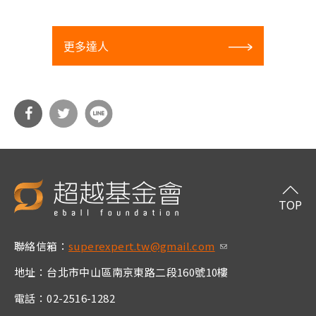
更多達人
分享
分享
到Fa
到T
cebo
witt
TOP
ok
er
聯絡信箱：
superexpert.tw@gmail.com
(link sends e-m
ail)
地址：台北市中山區南京東路二段160號10樓
電話：02-2516-1282