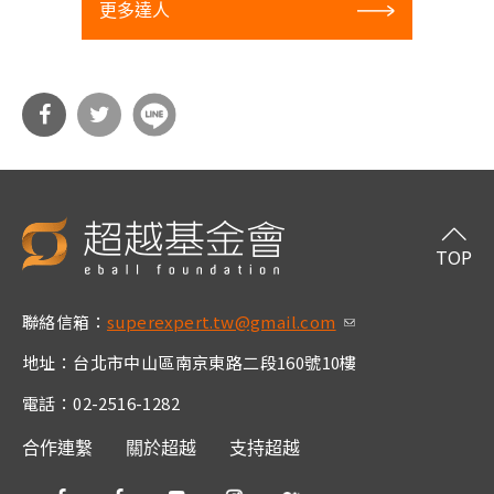
更多達人
分享
分享
到Fa
到T
cebo
witt
TOP
ok
er
聯絡信箱：
superexpert.tw@gmail.com
(link sends e-m
ail)
地址：台北市中山區南京東路二段160號10樓
電話：02-2516-1282
合作連繫
關於超越
支持超越