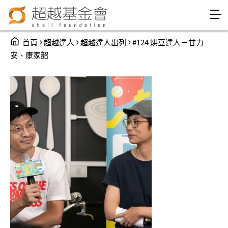
Jump to Main content
Jump to Navigation
You are here
›
›
›
首頁
超越達人
超越達人出列
#124 烘豆達人－甘力
安、康家韶