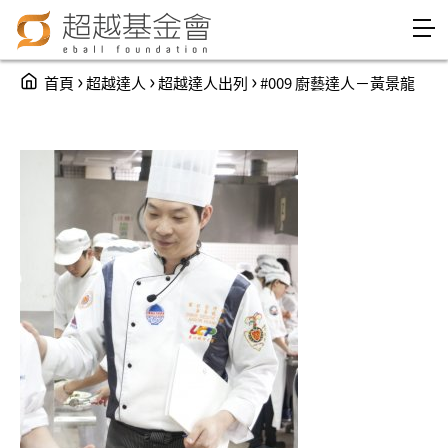
Jump to Main content
Jump to Navigation
You are here
›
›
›
首頁
超越達人
超越達人出列
#009 廚藝達人－黃景龍