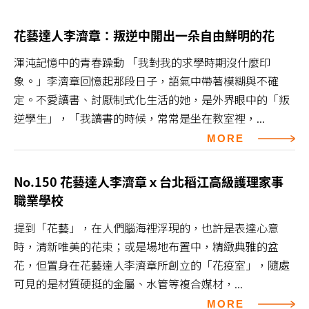
花藝達人李濟章：叛逆中開出一朵自由鮮明的花
渾沌記憶中的青春躁動 「我對我的求學時期沒什麼印
象。」李濟章回憶起那段日子，語氣中帶著模糊與不確
定。不愛讀書、討厭制式化生活的她，是外界眼中的「叛
逆學生」，「我讀書的時候，常常是坐在教室裡，...
MORE
No.150 花藝達人李濟章ｘ台北稻江高級護理家事
職業學校
提到「花藝」，在人們腦海裡浮現的，也許是表達心意
時，清新唯美的花束；或是場地布置中，精緻典雅的盆
花，但置身在花藝達人李濟章所創立的「花疫室」，隨處
可見的是材質硬挺的金屬、水管等複合媒材，...
MORE