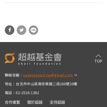
分享
分享
到Fa
到T
cebo
witt
TOP
ok
er
聯絡信箱：
superexpert.tw@gmail.com
(link sends e-m
ail)
地址：台北市中山區南京東路二段160號10樓
電話：02-2516-1282
合作連繫
關於超越
支持超越