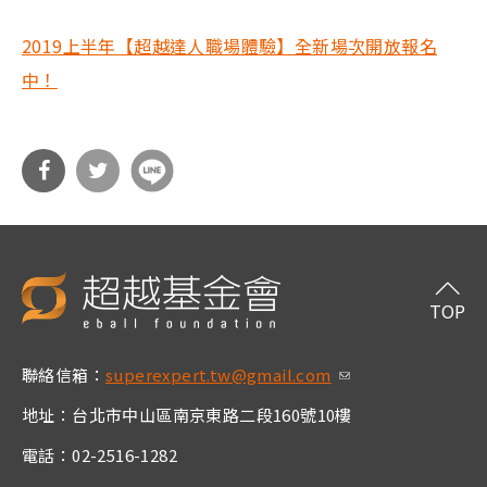
2019上半年【超越達人職場體驗】全新場次開放報名
中！
分享
分享
到Fa
到T
cebo
witt
TOP
ok
er
聯絡信箱：
superexpert.tw@gmail.com
(link sends e-m
ail)
地址：台北市中山區南京東路二段160號10樓
電話：02-2516-1282