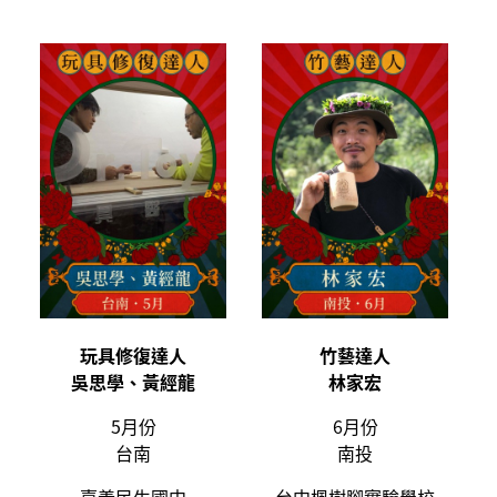
玩具修復
達人
竹藝
達人
吳思學、黃經龍
林家宏
5月份
6月份
台南
南投
嘉義民生國中
台中楓樹腳實驗學校