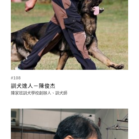
#108
訓犬達人－陳俊杰
陳家班訓犬學校創辦人、訓犬師