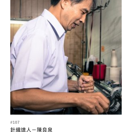
#107
針織達人－陳良泉