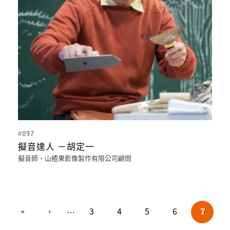
#097
擬音達人 －胡定一
擬音師、山楂果影像製作有限公司顧問
頁面
3
4
5
6
7
…