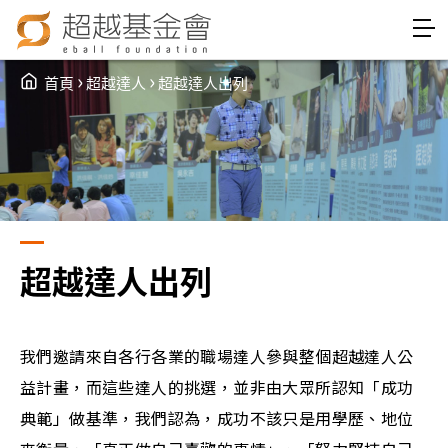
Jump to Main content
Jump to Navigation
›
›
首頁
超越達人
超越達人出列
You are here
超越達人出列
我們邀請來自各行各業的職場達人參與整個超越達人公
益計畫，而這些達人的挑選，並非由大眾所認知「成功
典範」做基準，我們認為，成功不該只是用學歷、地位