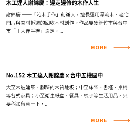
木工達人謝錦慶：邊走邊修的木作人生
謝錦慶 ──「沁木手作」創辦人，擅長運用漂流木、老宅
門片與眷村拆遷的回收木材創作。作品屢獲新竹市與台中
市「十大伴手禮」肯定，...
MORE
No.152 木工達人謝錦慶ｘ台中五權國中
大至木造建築、腳踩的木質地板；中至床架、書櫃、桌椅
等各式家具；小至衛生紙盒、餐具、梳子等生活用品，只
要稍加留意一下，...
MORE