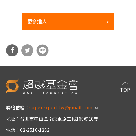
更多達人
分享
分享
到Fa
到T
cebo
witt
TOP
ok
er
聯絡信箱：
superexpert.tw@gmail.com
(link sends e-m
ail)
地址：台北市中山區南京東路二段160號10樓
電話：02-2516-1282