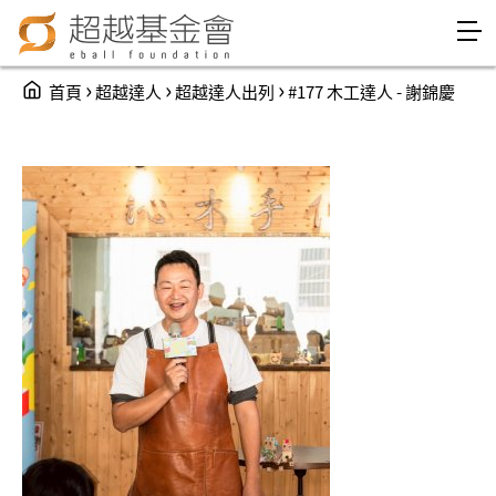
Jump to Main content
Jump to Navigation
You are here
›
›
›
首頁
超越達人
超越達人出列
#177 木工達人 - 謝錦慶