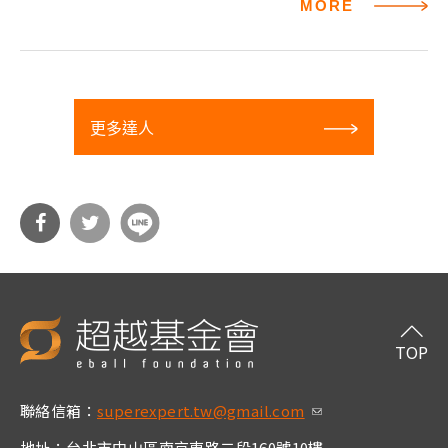
MORE
更多達人
分享
分享
到Fa
到T
cebo
witt
TOP
ok
er
聯絡信箱：
superexpert.tw@gmail.com
(link sends e-m
ail)
地址：台北市中山區南京東路二段160號10樓