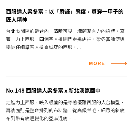
西服達人梁冬富：以「嚴謹」態度，貫穿一甲子的
匠人精神
​台北市鬧區的靜巷內，清晰可見一塊簡潔有力的招牌，寫
著「力上西服」四個字。推開門走進店裡，梁冬富師傅與
學徒仔細幫客人檢查試穿的西服，...
MORE
No.148 西服達人梁冬富 x 新北溪崑國中
​走進力上西服，映入眼簾的是穿著優雅西服的人台模型，
再後面則是整齊排列的布料牆：從高級羊毛、細緻的斜紋
布到帶有紋理變化的亞麻混紡，...