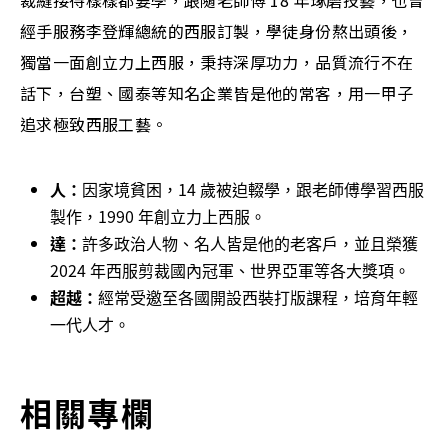
裁縫接待樣樣都要學，跟隨老師傅 18 年琢磨技藝，也曾
經手服務李登輝總統的西服訂製，學徒身份熬出頭後，
獨當一面創立力上西服，秉持深厚功力，品質流行不在
話下，台塑、國泰等知名企業皆是他的常客，用一甲子
追求極致西服工藝。
人：
因家境貧困，14 歲被迫輟學，跟老師傅學習西服
製作，1990 年創立力上西服。
達：
許多政治人物、名人皆是他的老客戶，並且榮獲
2024 年西服剪裁國內冠軍、世界亞軍等各大獎項。
超越：
經常受邀至各國開設西裝打版課程，培育年輕
一代人才。
相關專欄