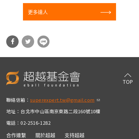
更多達人
分享
分享
到Fa
到T
cebo
witt
TOP
ok
er
聯絡信箱：
superexpert.tw@gmail.com
(link sends e-m
ail)
地址：台北市中山區南京東路二段160號10樓
電話：02-2516-1282
合作連繫
關於超越
支持超越