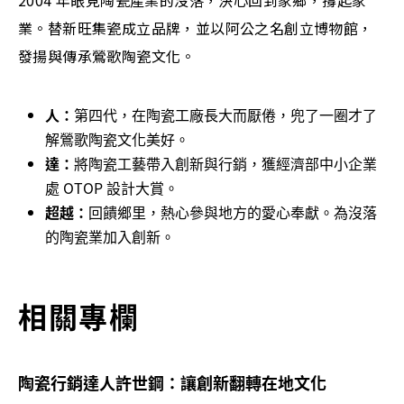
2004 年眼見陶瓷產業的沒落，決心回到家鄉，撐起家
業。替新旺集瓷成立品牌，並以阿公之名創立博物館，
發揚與傳承鶯歌陶瓷文化。
人：
第四代，在陶瓷工廠長大而厭倦，兜了一圈才了
解鶯歌陶瓷文化美好。
達：
將陶瓷工藝帶入創新與行銷，獲經濟部中小企業
處 OTOP 設計大賞。
超越：
回饋鄉里，熱心參與地方的愛心奉獻。為沒落
的陶瓷業加入創新。
相關專欄
陶瓷行銷達人許世鋼：讓創新翻轉在地文化