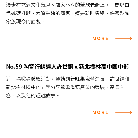
漫步在充滿文化氣息、店家林立的鶯歌老街上，一間以白
色磁磚推砌、木質點綴的商家，這是新旺集瓷，許家製陶
家族現今的面貌。...
MORE
No.59 陶瓷行銷達人許世鋼 x 新北樹林高中國中部
這一場職場體驗活動，邀請到新旺集瓷營運長－許世鋼和
新北樹林國中的同學分享鶯歌陶瓷產業的發展、產業內
容，以及他的超越故事。
MORE