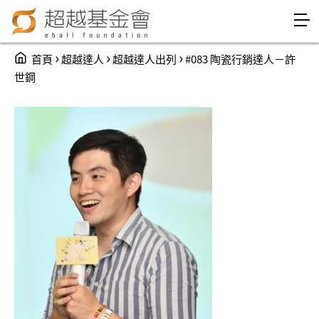
Jump to Main content
Jump to Navigation
You are here
›
›
›
首頁
超越達人
超越達人出列
#083 陶瓷行銷達人－許
世鋼