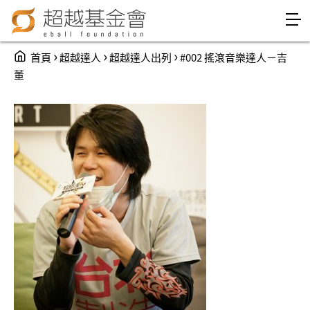
Jump to Main content
Jump to Navigation
You are here
›
›
›
首頁
超越達人
超越達人出列
#002 搖滾音樂達人－吉
董