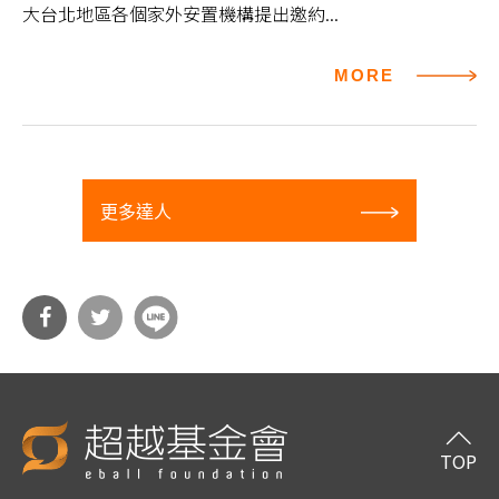
大台北地區各個家外安置機構提出邀約...
MORE
更多達人
分享
分享
到Fa
到T
cebo
witt
TOP
ok
er