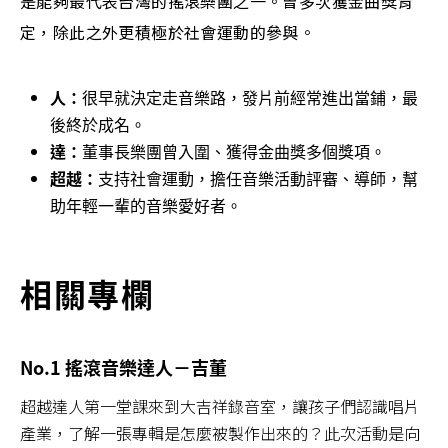
是能夠最代表台灣的搖滾樂團之一。曾多次獲金曲獎肯
定，除此之外更積極於社會運動的參與。
人：
很早就決定走音樂路，發片前經常進出當鋪，最
後終於成名。
達：
董事長樂團曾入圍、獲得金曲獎多個獎項。
超越：
支持社會運動，擔任音樂活動評審、導師，幫
助年輕一輩的音樂愛好者。
相關專欄
No.1 搖滾音樂達人－吉董
超越達人第一堂課來到大吉祥錄音室，讓孩子們認識唱片
產業，了解一張專輯是怎麼被製作出來的？此次活動是向