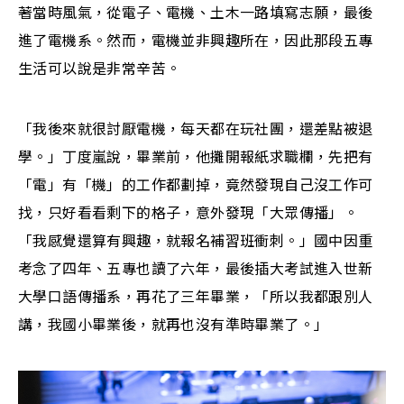
著當時風氣，從電子、電機、土木一路填寫志願，最後
進了電機系。然而，電機並非興趣所在，因此那段五專
生活可以說是非常辛苦。
「我後來就很討厭電機，每天都在玩社團，還差點被退
學。」丁度嵐說，畢業前，他攤開報紙求職欄，先把有
「電」有「機」的工作都劃掉，竟然發現自己沒工作可
找，只好看看剩下的格子，意外發現「大眾傳播」。
「我感覺還算有興趣，就報名補習班衝刺。」國中因重
考念了四年、五專也讀了六年，最後插大考試進入世新
大學口語傳播系，再花了三年畢業，「所以我都跟別人
講，我國小畢業後，就再也沒有準時畢業了。」