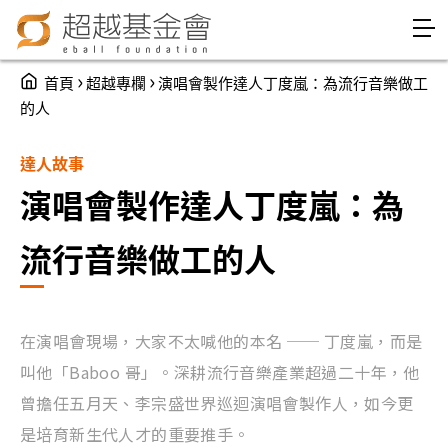
Jump to Main content
Jump to Navigation
You are here
›
›
首頁
超越專欄
演唱會製作達人丁度嵐：為流行音樂做工
的人
達人故事
演唱會製作達人丁度嵐：為
流行音樂做工的人
在演唱會現場，大家不太喊他的本名 ── 丁度嵐，而是
叫他「Baboo 哥」。深耕流行音樂產業超過二十年，他
曾擔任五月天、李宗盛世界巡迴演唱會製作人，如今更
是培育新生代人才的重要推手。