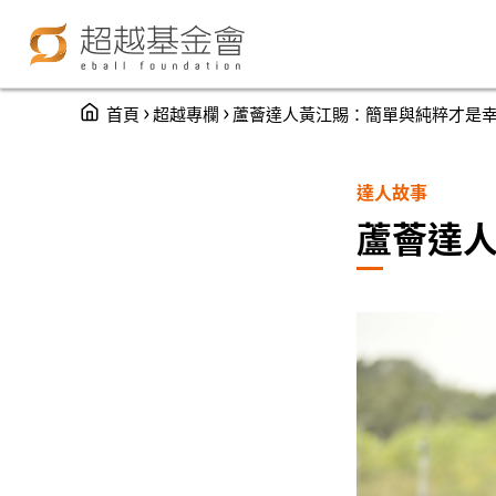
You are here
›
›
首頁
超越專欄
蘆薈達人黃江賜：簡單與純粹才是
達人故事
蘆薈達