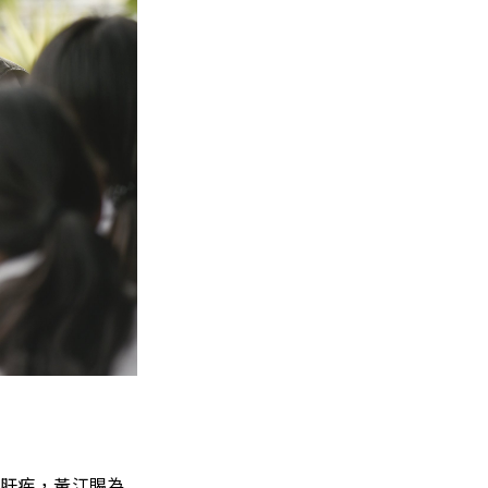
患肝疾，黃江賜為