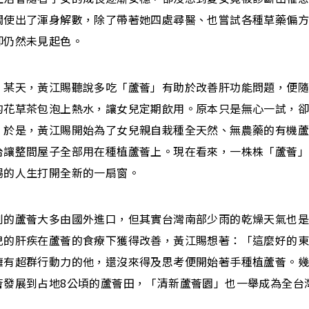
關使出了渾身解數，除了帶著她四處尋醫、也嘗試各種草藥偏
卻仍然未見起色。
，某天，黃江賜聽說多吃「蘆薈」有助於改善肝功能問題，便
的花草茶包泡上熱水，讓女兒定期飲用。原本只是無心一試，
。於是，黃江賜開始為了女兒親自栽種全天然、無農藥的有機
台讓整間屋子全部用在種植蘆薈上。現在看來，一株株「蘆薈
賜的人生打開全新的一扇窗。
到的蘆薈大多由國外進口，但其實台灣南部少雨的乾燥天氣也
兒的肝疾在蘆薈的食療下獲得改善，黃江賜想著：「這麼好的
擁有超群行動力的他，還沒來得及思考便開始著手種植蘆薈。
薈發展到占地8公頃的蘆薈田，「清新蘆薈園」也一舉成為全台