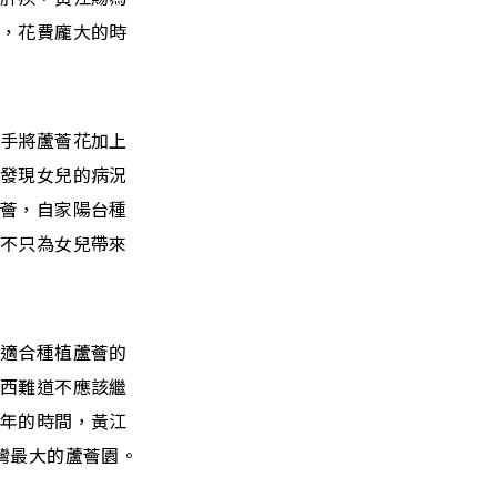
方，花費龐大的時
隨手將蘆薈花加上
卻發現女兒的病況
蘆薈，自家陽台種
」不只為女兒帶來
是適合種植蘆薈的
東西難道不應該繼
幾年的時間，黃江
灣最大的蘆薈園。