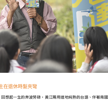
生在退休時髮夾彎
，回想起一生的奔波勞碌，黃江賜用道地純熟的台語、伴著南