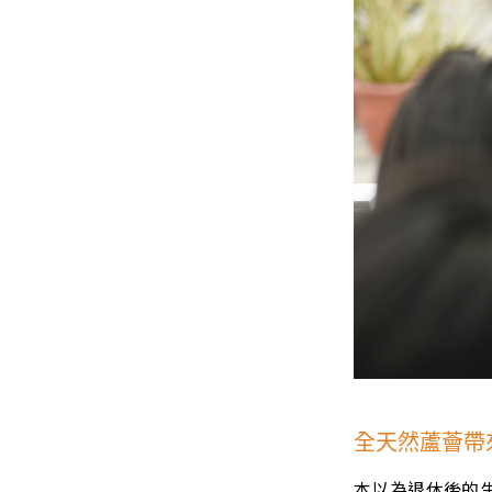
全天然蘆薈帶
本以為退休後的