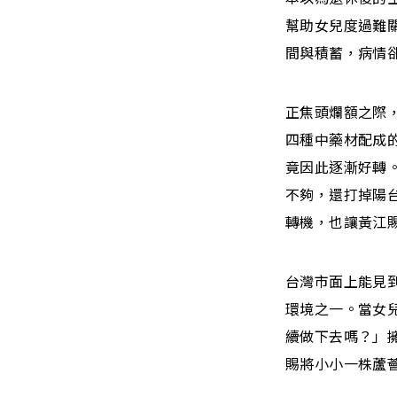
幫助女兒度過難
間與積蓄，病情
正焦頭爛額之際
四種中藥材配成
竟因此逐漸好轉
不夠，還打掉陽
轉機，也讓黃江
台灣市面上能見
環境之一。當女
續做下去嗎？」
賜將小小一株蘆