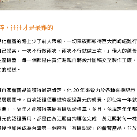
粹，往往才是最難的
品化蘆薈的路上少了前人帶領，一切障礙都顯得巨大而崎嶇難
自己摸索，一次不行做兩次、兩次不行就做三次。」偌大的蘆
生產機器，每一個都是由黃江賜親自將設計圖稿交至製作工廠
在的模樣。
自家蘆薈品質獲得最高肯定，他 20 年來致力於各種有機認
過層層關卡，首次認證便要繳納超過萬元的規費，即使第一年
型期」，隔年才能獲得專屬有機認證標章，並且，依規定年年
萬元的認證費用，都是由黃江賜自掏腰包完成。黃江賜將每一
最後也如願成為台灣第一個擁有「有機認證」的蘆薈產品，並