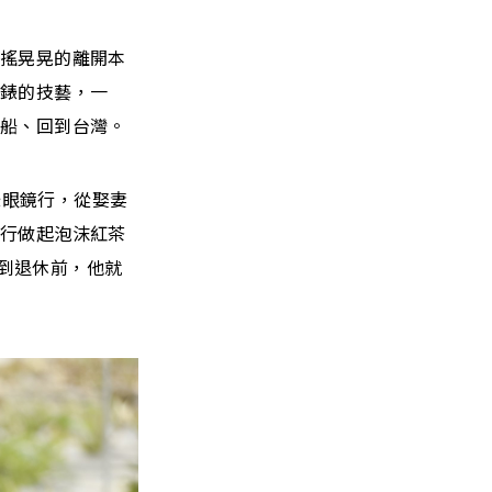
搖搖晃晃的離開本
鐘錶的技藝，一
了船、回到台灣。
錶眼鏡行，從娶妻
轉行做起泡沫紅茶
直到退休前，他就