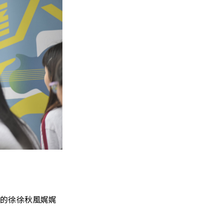
國的徐徐秋風娓娓