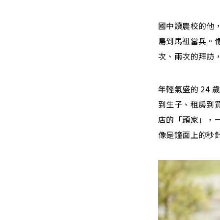
國中讀農校的他
島到馬祖當兵。
次、兩次的拜訪
年輕氣盛的 24
到生子、租房到
店的「頭家」，一
像是鐘面上的秒