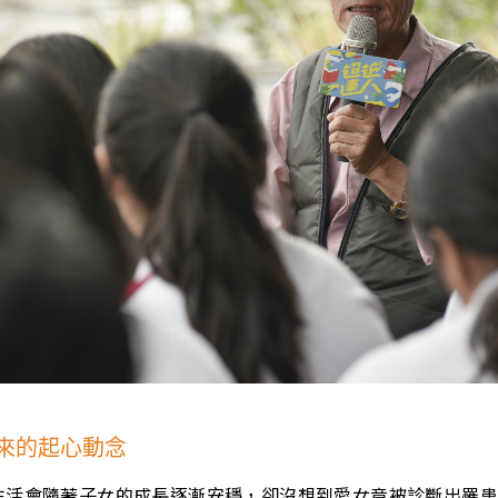
來的起心動念
生活會隨著子女的成長逐漸安穩，卻沒想到愛女竟被診斷出罹