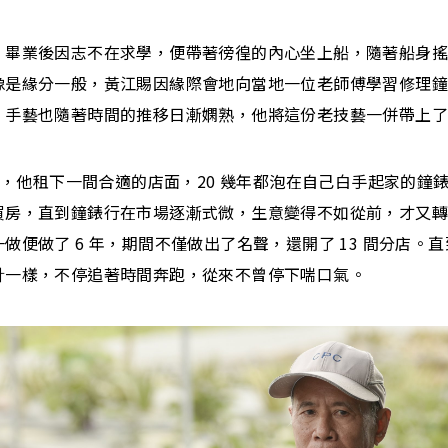
，畢業後因志不在求學，便帶著徬徨的內心坐上船，隨著船身
像是緣分一般，黃江賜因緣際會地向當地一位老師傅學習修理
，手藝也隨著時間的推移日漸嫻熟，他將這份老技藝一併帶上
 歲，他租下一間合適的店面，20 幾年都泡在自己白手起家的鐘
買房，直到鐘錶行在市場逐漸式微，生意變得不如從前，才又
做便做了 6 年，期間不僅做出了名聲，還開了 13 間分店。
針一樣，不停追著時間奔跑，從來不曾停下喘口氣。