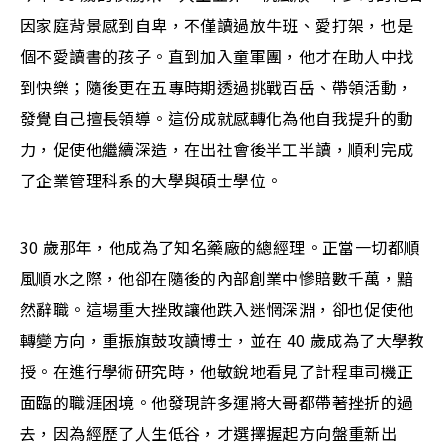
因家庭背景感到自卑，不僅讀過放牛班、愛打架，也是
個不愛讀書的孩子。直到加入童軍團，他才在助人中找
到快樂；隨後更在五專時期透過挑戰百岳、帶領活動，
發覺自己擅長領導。這份成就感轉化為他自我提升的動
力，促使他繼續深造，在出社會後半工半讀，順利完成
了企業管理科系的大學與碩士學位。
30 歲那年，他成為了知名藥廠的總經理。正當一切都順
風順水之際，他卻在隨後的內部創業中慘賠數千萬，黯
然辭職。這場重大挫敗讓他跌入迷惘深淵，卻也促使他
轉變方向，重振旗鼓攻讀博士，並在 40 歲成為了大學教
授。在進行學術研究時，他敏銳地看見了計程車司機正
面臨的職涯困境。他發現許多運將大哥都帶著挫折的過
去，因為經歷了人生低谷，才選擇握起方向盤重新出