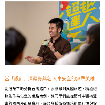
當「設計」深藏身與名 人車安全的無聲英雄
劉冠頡平時分析台灣路口，亦頻繁到異國旅遊，積極紀
錄能作為借鑑的道路案例，讓同學們能從簡報中觀察豐
富的國內外街景資料，設想多種街道情境的便利性與安