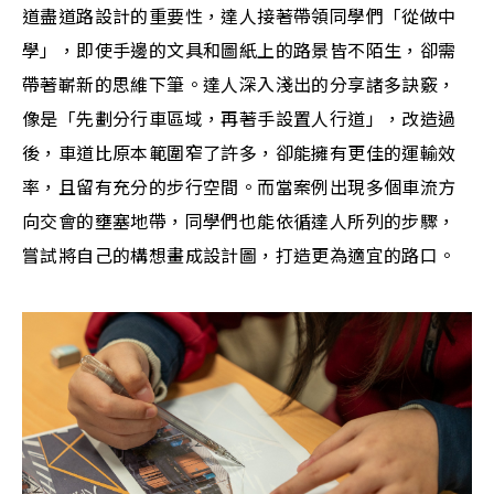
道盡道路設計的重要性，達人接著帶領同學們「從做中
學」，即使手邊的文具和圖紙上的路景皆不陌生，卻需
帶著嶄新的思維下筆。達人深入淺出的分享諸多訣竅，
像是「先劃分行車區域，再著手設置人行道」，改造過
後，車道比原本範圍窄了許多，卻能擁有更佳的運輸效
率，且留有充分的步行空間。而當案例出現多個車流方
向交會的壅塞地帶，同學們也能依循達人所列的步驟，
嘗試將自己的構想畫成設計圖，打造更為適宜的路口。