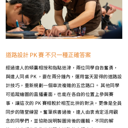
道路設計 PK 賽 不只一種正確答案
經過達人的傾囊相授和指點迷津，兩位同學自告奮勇，
與達人同桌 PK ，要在兩分鐘內，運用當天習得的道路設
計技巧，重新規劃一個車流複雜的五岔路口。 其他同學
可追蹤繪圖的直播畫面，也能在各自的位置上參與賽
事，讓這次的 PK 賽相較於相互比拚的對決，更像是全員
同步的隨堂練習。奮筆疾書過後，達人由衷肯定活用觀
念的同學們，並協助說明製圖背後的邏輯，不同的解