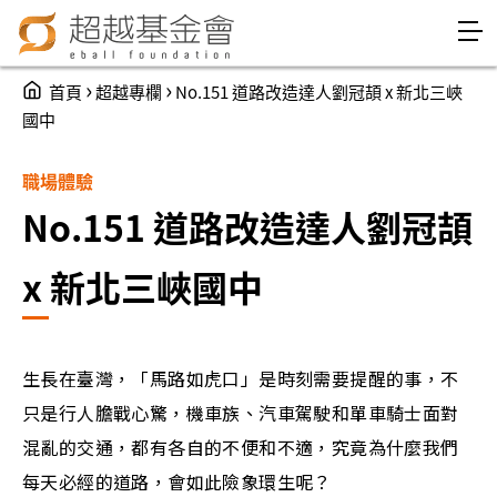
Jump to Main content
Jump to Navigation
You are here
›
›
首頁
超越專欄
No.151 道路改造達人劉冠頡 x 新北三峽
國中
職場體驗
No.151 道路改造達人劉冠頡
x 新北三峽國中
生長在臺灣，「馬路如虎口」是時刻需要提醒的事，不
只是行人膽戰心驚，機車族、汽車駕駛和單車騎士面對
混亂的交通，都有各自的不便和不適，究竟為什麼我們
每天必經的道路，會如此險象環生呢？