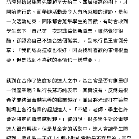
訪談是透過繩索先攀爬至大約三、四層樓高的樹上，才
開始進行的。而舉辦活動最令人有所感觸的環節，是每
一次活動結束，團隊都會蒐集學生的回饋，有時會收到
學生寫下「自己第一次認識這個新職業，雖然覺得很
酷，卻認為自己不適合這個職業」，副執行長王書翎分
享：「我們認為這樣也很好，因為找到喜歡的事情很重
要，但是找到不喜歡的事情也一樣重要。」
談到在合作了這麼多的達人之中，基金會是否有側重哪
一個產業呢？執行長蘇巧純表示，其實沒有，反倒是很
希望能夠涵蓋越完善的職業越好，並且將光環打在這些
職場上各行各業的超越達人。「不過，老師、學生也許
會對特定的職業感興趣。」譬如說，很多學生對於電競
達人很有興趣，但是基金會的活動中，達人會讓學生體
認到，要能夠一天打 14 個小時的電動是不容易的，甚至