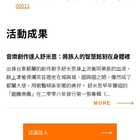
00011
活動成果
音樂創作達人舒米恩：將族人的智慧銘刻在身體裡
出身台東都蘭的創作歌手舒米恩身上流著阿美族的血液，
臉上漾著燦爛笑容遊走在城與城、國與國之間，儼然成了
都蘭大使，用歌聲傾訴家鄉的美好。 舒米恩早年籌組的
「圖騰樂團」在二零零六年發行第一張專輯《...
MORE
認識達人