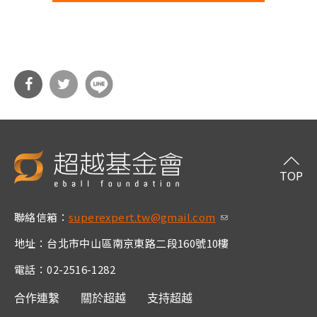
分享
分享
到Fa
到T
cebo
witt
TOP
ok
er
聯絡信箱：
superexpert.tw@gmail.com
(link sends e-m
ail)
地址：台北市中山區南京東路二段160號10樓
電話：02-2516-1282
合作連繫
關於超越
支持超越