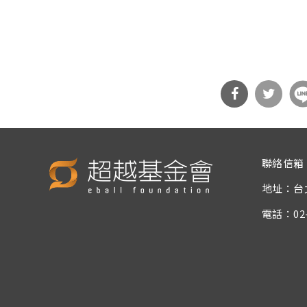
分享
分享
到Fa
到T
聯絡信箱
cebo
witt
地址：台
ok
er
電話：02-