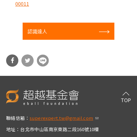
00011
認識達人
分享
分享
到Fa
到T
cebo
witt
TOP
ok
er
聯絡信箱：
superexpert.tw@gmail.com
(link sends e-m
ail)
地址：台北市中山區南京東路二段160號10樓