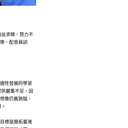
精益求精、努力不
樂、配音員訓
適性發展的學習
提供嚴重不足，因
想像仍舊狹隘，
題。
目標是開拓臺灣