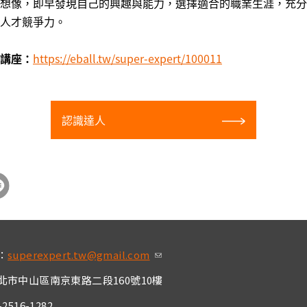
想像，即早發現自己的興趣與能力，選擇適合的職業生涯，充分
人才競爭力。
講座：
https://eball.tw/super-expert/100011
認識達人
：
superexpert.tw@gmail.com
(link sends e-mai
l)
北市中山區南京東路二段160號10樓
2516-1282