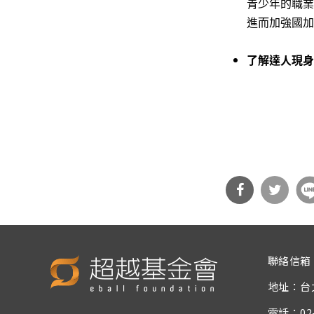
青少年的職業
進而加強國加
了解達人現身
分享
分享
到Fa
到T
聯絡信箱
cebo
witt
地址：台
ok
er
電話：02-