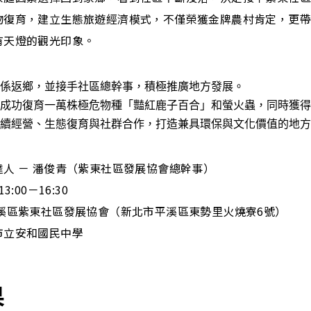
物復育，建立生態旅遊經濟模式，不僅榮獲金牌農村肯定，更
有天燈的觀光印象。
係返鄉，並接手社區總幹事，積極推廣地方發展。
成功復育一萬株極危物種「豔紅鹿子百合」和螢火蟲，同時獲得
續經營、生態復育與社群合作，打造兼具環保與文化價值的地方
人 － 潘俊青（紫東社區發展協會總幹事）
:00－16:30
平溪區紫東社區發展協會（新北市平溪區東勢里火燒寮6號）
市立安和國民中學
果