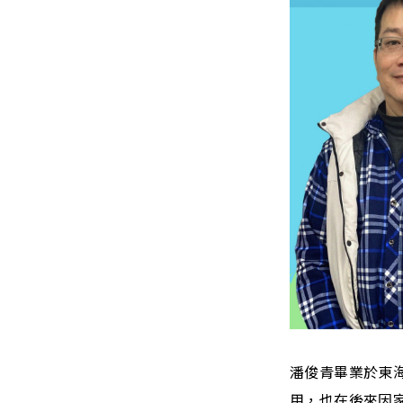
潘俊青畢業於東
用，也在後來因