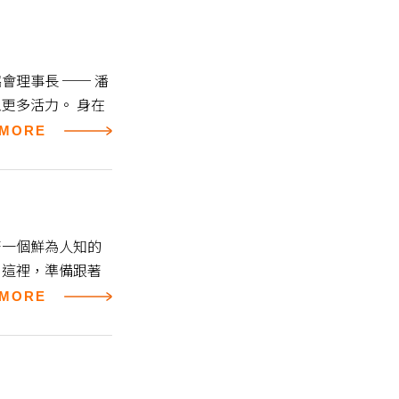
理事長 ── 潘
更多活力。 身在
MORE
著一個鮮為人知的
到這裡，準備跟著
MORE