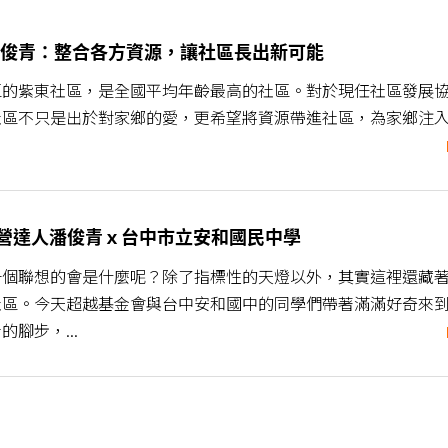
俊青：整合各方資源，讓社區長出新可能
的紫東社區，是全國平均年齡最高的社區。對於現任社區發展協會
區不只是出於對家鄉的愛，更希望將資源帶進社區，為家鄉注入
社區經營達人潘俊青ｘ台中市立安和國民中學
一個聯想的會是什麼呢？除了指標性的天燈以外，其實這裡還藏
社區。今天超越基金會與台中安和國中的同學們帶著滿滿好奇來
腳步，...