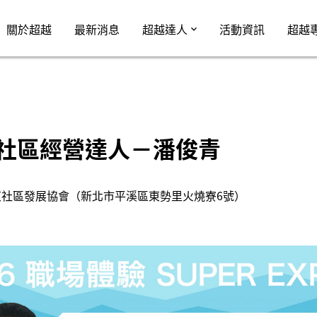
Jump to Main content
Jump to Navigation
關於超越
最新消息
超越達人
活動資訊
超越
54 社區經營達人－潘俊青
東社區發展協會（新北市平溪區東勢里火燒寮6號）