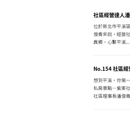
社區經營達人潘
位於新北市平溪區
俊青來說，經營社
異鄉，心繫平溪...
No.154 
想到平溪，你第
私房景點—紫東
社區理事長潘俊青的