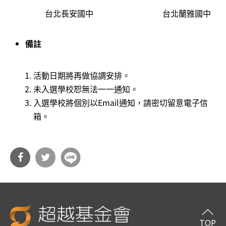
台北長安國中
台北蘭雅國中
備註
活動日期將再做協調安排。
未入選學校恕無法一一通知。
入選學校將個別以Email通知，請密切留意電子信
箱。
分享
分享
到Fa
到T
cebo
witt
TOP