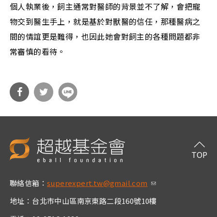
個人執業後，飼主通常對醫師的背景並不了解，會把寵
物交到醫生手上，就是基於對獸醫的信任，那種醫病之
間的情誼更是難得，也因此她會對飼主的各種問題都非
常審慎的看待。
分享
分享
到Fa
到T
cebo
witt
TOP
ok
er
聯絡信箱：
superexpert.tw@gmail.com
(link sends e-m
ail)
地址：台北市中山區南京東路二段160號10樓