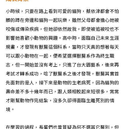
小時候，只要在路上看到可愛的貓狗，蔡依津都會不怕
髒的蹲在旁邊和貓狗一起玩樂，雖然父母都會擔心她被
咬傷或傳染疾病，但她卻依然故我，即使被追被咬也不
影響她喜歡小動物的興趣。高中時，面臨自己未來生涯
規畫，才發現有獸醫這個科系，當時只天真的想著每天
可以跟小動物在一起，便希望選擇獸醫系作為終生職
志，但一開始並沒有考上，只進了台大園藝系，後來再
考試才轉系成功，唸了獸醫系之後才發現，獸醫其實首
先面對的是人，接下來是動物的生老病死，因為貓狗的
壽命差不多十幾年而已，跟人類相較起來短很多，常常
才剛幫動物作完結紮，沒多久卻得面臨生離死別的情
境。
在學習的過程，長輩們也曾質疑為何不選其它醫別，但