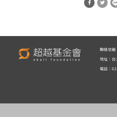
分享
分享
到Fa
到T
cebo
witt
ok
er
聯絡信箱
地址：台
電話：02-