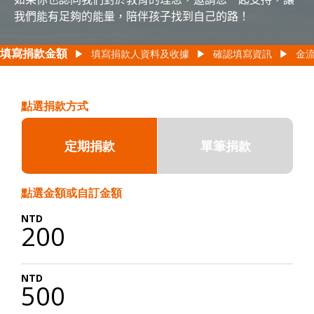
我們能有足夠的能量，陪伴孩子找到自己的路！
填寫捐款金額
▶
填寫捐款人資料及收據
▶
確認填寫資訊
▶
金
點選捐款方式
定期捐款
單筆捐款
點選金額或自訂金額
200
500